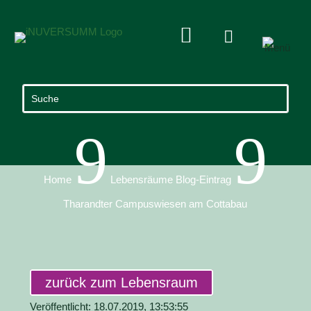


9
9
Home
Lebensräume Blog-Eintrag
Tharandter Campuswiesen am Cottabau
zurück zum Lebensraum
Veröffentlicht: 18.07.2019, 13:53:55