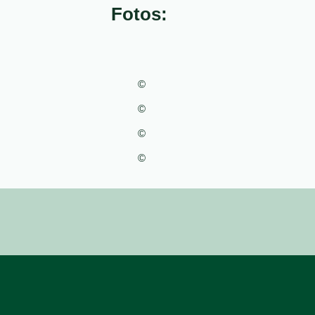
Fotos:
©
©
©
©