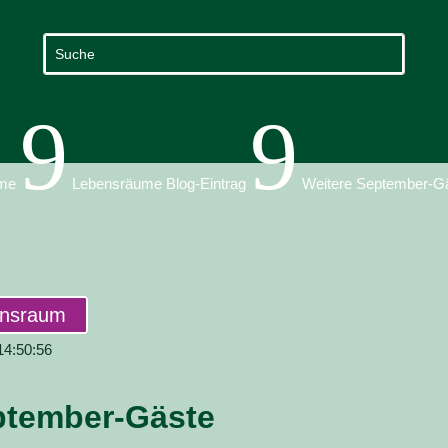
9
9
me
Lebensräume Blog-Eintrag
Weitere September-G
ensraum
 14:50:56
ptember-Gäste