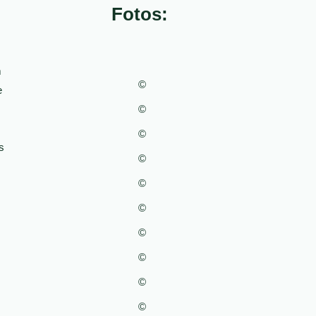
Fotos:
m
©
e
©
©
s
©
©
©
©
©
©
©