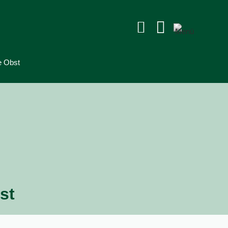


e Obst
st