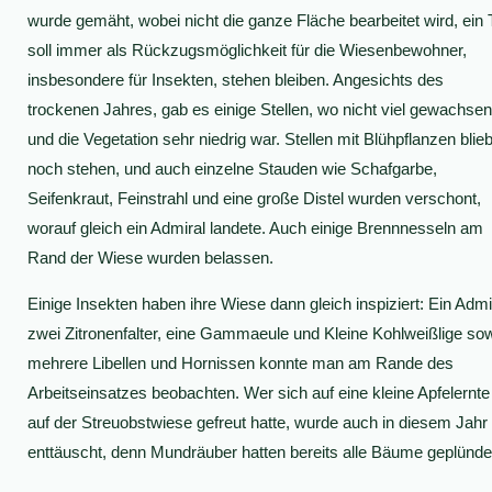
wurde gemäht, wobei nicht die ganze Fläche bearbeitet wird, ein T
soll immer als Rückzugsmöglichkeit für die Wiesenbewohner,
insbesondere für Insekten, stehen bleiben. Angesichts des
trockenen Jahres, gab es einige Stellen, wo nicht viel gewachsen
und die Vegetation sehr niedrig war. Stellen mit Blühpflanzen blie
noch stehen, und auch einzelne Stauden wie Schafgarbe,
Seifenkraut, Feinstrahl und eine große Distel wurden verschont,
worauf gleich ein Admiral landete. Auch einige Brennnesseln am
Rand der Wiese wurden belassen.
Einige Insekten haben ihre Wiese dann gleich inspiziert: Ein Admi
zwei Zitronenfalter, eine Gammaeule und Kleine Kohlweißlige so
mehrere Libellen und Hornissen konnte man am Rande des
Arbeitseinsatzes beobachten. Wer sich auf eine kleine Apfelernte
auf der Streuobstwiese gefreut hatte, wurde auch in diesem Jahr
enttäuscht, denn Mundräuber hatten bereits alle Bäume geplünder