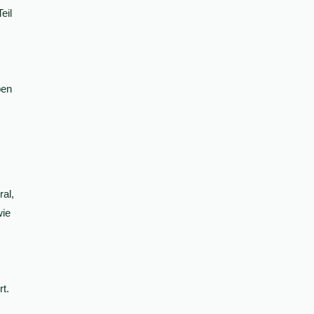
eil
ben
ral,
wie
t.