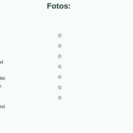
Fotos:
©
©
©
nd
©
©
das
m
©
©
Und