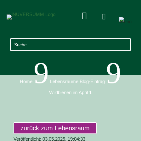


9
9
Home
Lebensräume Blog-Eintrag
Wildbienen im April 1
zurück zum Lebensraum
Veröffentlicht: 03.05.2025, 19:04:33