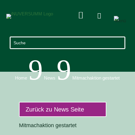


9
9
Home
News
Mitmachaktion gestartet
Zurück zu News Seite
Mitmachaktion gestartet