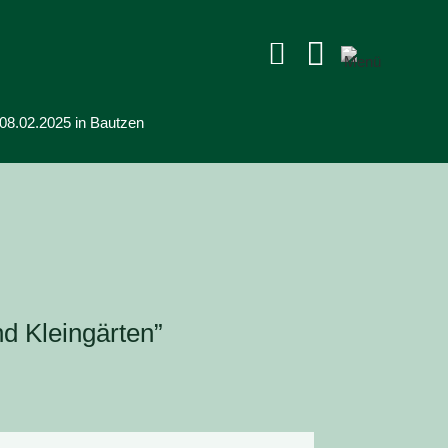


 08.02.2025 in Bautzen
nd Kleingärten”