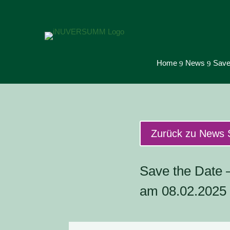
Home
News
Save 
9
9
Zurück zu News 
Save the Date –
am 08.02.2025 