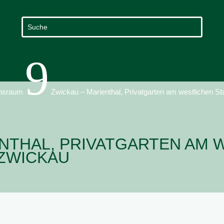
9
nsraum
Zwickau – Marienthal, Privatgarten am westlichen S
ENTHAL, PRIVATGARTEN AM 
ZWICKAU