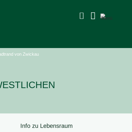


tadtrand von Zwickau
WESTLICHEN
Info zu Lebensraum