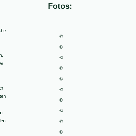
Fotos:
che
©
©
n,
©
er
©
©
er
©
ten
©
©
nn
den
©
©