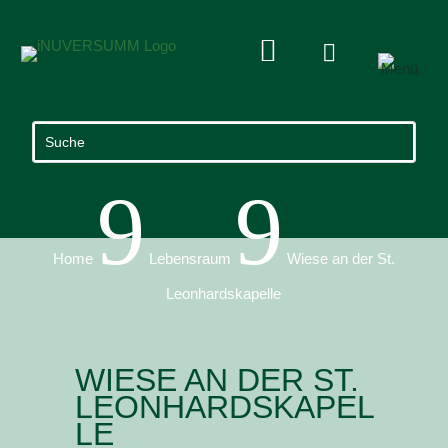


9
9
Home
Lebensraum
Wiese an der St.
Leonhardskapelle
WIESE AN DER ST.
LEONHARDSKAPEL
LE