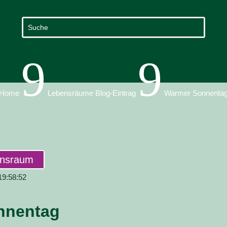
9
9
Home
Lebensräume Blog-Eintrag
Warmer Sonnenta
ensraum
 19:58:52
nnentag