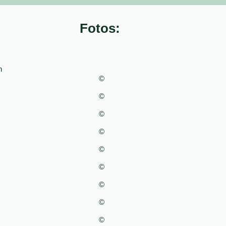
Fotos:
h
©
©
©
©
©
©
©
©
©