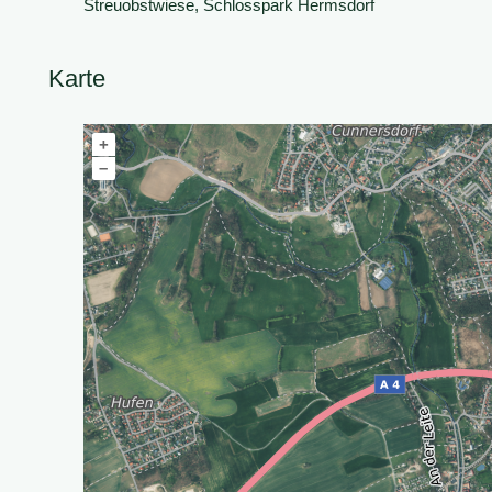
Streuobstwiese, Schlosspark Hermsdorf
Karte
+
–