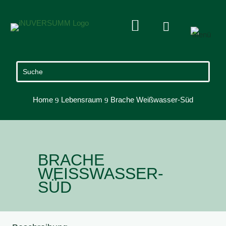


Home
Lebensraum
Brache Weißwasser-Süd
9
9
BRACHE
WEISSWASSER-S
ÜD